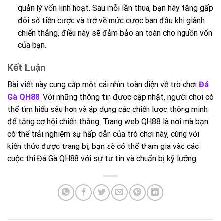
quản lý vốn linh hoạt. Sau mỗi lần thua, bạn hãy tăng gấp
đôi số tiền cược và trở về mức cược ban đầu khi giành
chiến thắng, điều này sẽ đảm bảo an toàn cho nguồn vốn
của bạn.
Kết Luận
Bài viết này cung cấp một cái nhìn toàn diện về trò chơi
Đá
Gà QH88
. Với những thông tin được cập nhật, người chơi có
thể tìm hiểu sâu hơn và áp dụng các chiến lược thông minh
để tăng cơ hội chiến thắng. Trang web QH88 là nơi mà bạn
có thể trải nghiệm sự hấp dẫn của trò chơi này, cùng với
kiến thức được trang bị, bạn sẽ có thể tham gia vào các
cuộc thi Đá Gà QH88 với sự tự tin và chuẩn bị kỹ lưỡng.