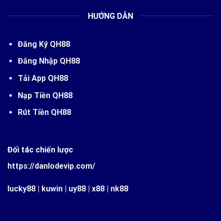
HƯỚNG DẪN
Đăng Ký QH88
Đăng Nhập QH88
Tải App QH88
Nạp Tiền QH88
Rút Tiền QH88
Đối tác chiến lược
https://danlodevip.com/
lucky88
|
kuwin
|
uy88
|
x88
|
nk88