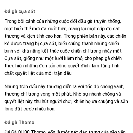
Đá gà cựa sắt
Trong bối cảnh của những cuộc đối đầu gà truyền thống,
một biến thể mới đã xuất hiện, mang lại một cấp độ sát
thương và kịch tính cao hơn. Trong phiên bản này, các chiến
kê được trang bị cựa sắt, biến chúng thành những chiến
binh với khả năng kết thúc cuộc chiến chỉ trong nháy mắt.
Cựa sắt, giống như một lưỡi kiếm nhỏ, cho phép gà chiến
thực hiện những đòn tấn công quyết định, làm tăng tính
chất quyết liệt của mỗi trận đấu.
Những trận đấu này thường diễn ra với tốc độ chóng vánh,
thường chỉ trong vòng một phút. Nhờ sự nhanh chóng và
quyết liệt này thu hút người chơi, khiến họ ưa chuộng và sẵn
lòng đặt cược nhiều hơn.
Đá gà Thomo
Đá Gà QH88 Thomo, vốn là một nét đặc trưng của nền văn