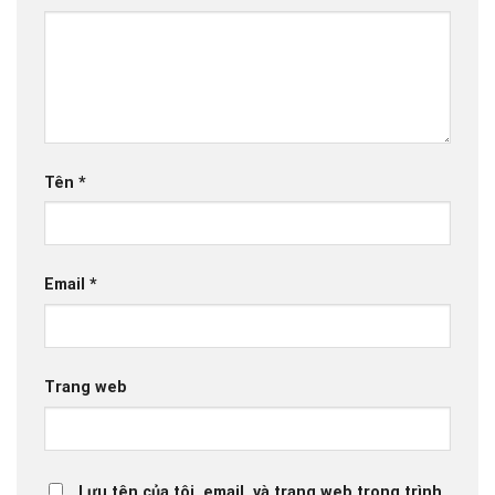
Tên
*
Email
*
Trang web
Lưu tên của tôi, email, và trang web trong trình