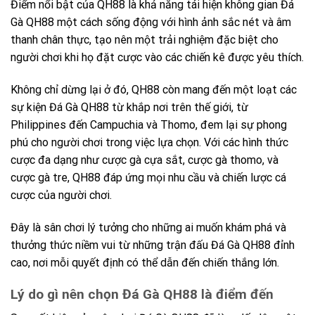
Điểm nổi bật của QH88 là khả năng tái hiện không gian Đá
Gà QH88 một cách sống động với hình ảnh sắc nét và âm
thanh chân thực, tạo nên một trải nghiệm đặc biệt cho
người chơi khi họ đặt cược vào các chiến kê được yêu thích.
Không chỉ dừng lại ở đó, QH88 còn mang đến một loạt các
sự kiện Đá Gà QH88 từ khắp nơi trên thế giới, từ
Philippines đến Campuchia và Thomo, đem lại sự phong
phú cho người chơi trong việc lựa chọn. Với các hình thức
cược đa dạng như cược gà cựa sắt, cược gà thomo, và
cược gà tre, QH88 đáp ứng mọi nhu cầu và chiến lược cá
cược của người chơi.
Đây là sân chơi lý tưởng cho những ai muốn khám phá và
thưởng thức niềm vui từ những trận đấu Đá Gà QH88 đỉnh
cao, nơi mỗi quyết định có thể dẫn đến chiến thắng lớn.
Lý do gì nên chọn Đá Gà QH88 là điểm đến