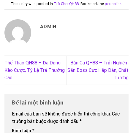
This entry was posted in
Trò Chơi QH88
. Bookmark the
permalink
.
ADMIN
Thể Thao QH88 – Đa Dạng
Bắn Cá QH88 – Trải Nghiệm
Kèo Cược, Tỷ Lệ Trả Thưởng
Săn Boss Cực Hấp Dẫn, Chất
Cao
Lượng
Để lại một bình luận
Email của bạn sẽ không được hiển thị công khai.
Các
trường bắt buộc được đánh dấu
*
Bình luận
*