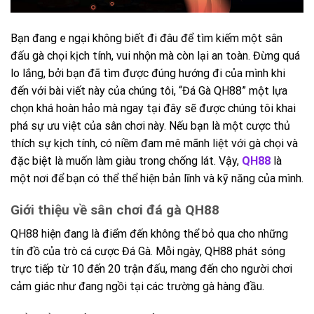
Bạn đang e ngại không biết đi đâu để tìm kiếm một sân
đấu gà chọi kịch tính, vui nhộn mà còn lại an toàn. Đừng quá
lo lắng, bởi bạn đã tìm được đúng hướng đi của mình khi
đến với bài viết này của chúng tôi, “Đá Gà QH88” một lựa
chọn khá hoàn hảo mà ngay tại đây sẽ được chúng tôi khai
phá sự ưu việt của sân chơi này. Nếu bạn là một cược thủ
thích sự kịch tính, có niềm đam mê mãnh liệt với gà chọi và
đặc biệt là muốn làm giàu trong chống lát. Vậy,
QH88
là
một nơi để bạn có thể thể hiện bản lĩnh và kỹ năng của mình.
Giới thiệu về sân chơi đá gà QH88
QH88 hiện đang là điểm đến không thể bỏ qua cho những
tín đồ của trò cá cược Đá Gà. Mỗi ngày, QH88 phát sóng
trực tiếp từ 10 đến 20 trận đấu, mang đến cho người chơi
cảm giác như đang ngồi tại các trường gà hàng đầu.