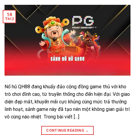
14
Th12
Nổ hũ QH88 đang khuấy đảo cộng đồng game thủ với kho
trò chơi đỉnh cao, từ truyền thống cho đến hiện đại. Với giao
diện đẹp mắt, khuyến mãi cực khủng cùng mức trả thưởng
linh hoạt, sảnh game này đã tạo nên một không gian giải trí
vô cùng náo nhiệt. Trong bài viết […]
CONTINUE READING
→