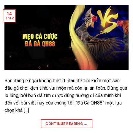
14
Th12
Bạn đang e ngại không biết đi đâu để tìm kiếm một sân
đấu gà chọi kịch tính, vui nhộn mà còn lại an toàn. Đừng quá
lo lắng, bởi bạn đã tìm được đúng hướng đi của mình khi
đến với bài viết này của chúng tôi, “Đá Gà QH88” một lựa
chọn khá […]
CONTINUE READING
→