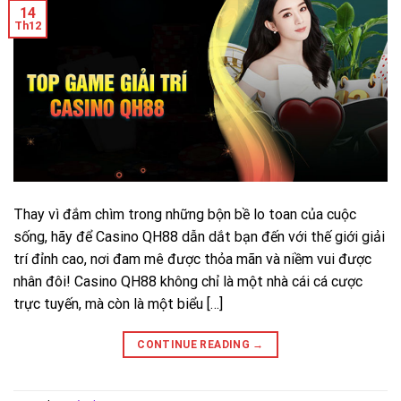
14
Th12
Thay vì đắm chìm trong những bộn bề lo toan của cuộc
sống, hãy để Casino QH88 dẫn dắt bạn đến với thế giới giải
trí đỉnh cao, nơi đam mê được thỏa mãn và niềm vui được
nhân đôi! Casino QH88 không chỉ là một nhà cái cá cược
trực tuyến, mà còn là một biểu […]
CONTINUE READING
→