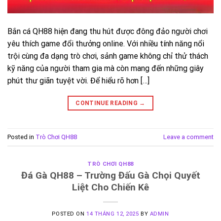
Bắn cá QH88 hiện đang thu hút được đông đảo người chơi
yêu thích game đổi thưởng online. Với nhiều tính năng nổi
trội cùng đa dạng trò chơi, sảnh game không chỉ thử thách
kỹ năng của người tham gia mà còn mang đến những giây
phút thư giãn tuyệt vời. Để hiểu rõ hơn […]
CONTINUE READING
→
Posted in
Trò Chơi QH88
Leave a comment
TRÒ CHƠI QH88
Đá Gà QH88 – Trường Đấu Gà Chọi Quyết
Liệt Cho Chiến Kê
POSTED ON
14 THÁNG 12, 2025
BY
ADMIN