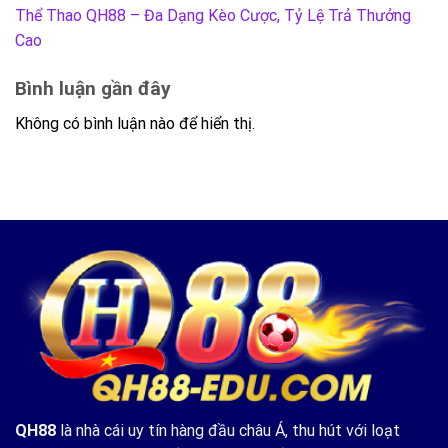
Thể Thao QH88 – Đa Dạng Kèo Cược, Tỷ Lệ Trả Thưởng
Cao
Bình luận gần đây
Không có bình luận nào để hiển thị.
QH88
là nhà cái uy tín hàng đầu châu Á, thu hút với loạt