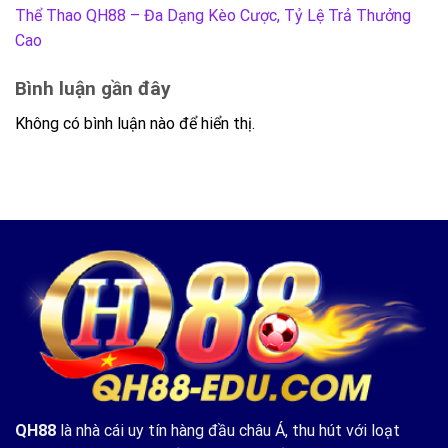
Thể Thao QH88 – Đa Dạng Kèo Cược, Tỷ Lệ Trả Thưởng
Cao
Bình luận gần đây
Không có bình luận nào để hiển thị.
QH88
là nhà cái uy tín hàng đầu châu Á, thu hút với loạt