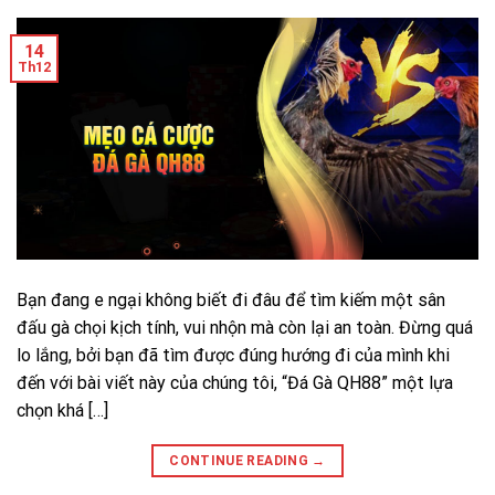
14
Th12
Bạn đang e ngại không biết đi đâu để tìm kiếm một sân
đấu gà chọi kịch tính, vui nhộn mà còn lại an toàn. Đừng quá
lo lắng, bởi bạn đã tìm được đúng hướng đi của mình khi
đến với bài viết này của chúng tôi, “Đá Gà QH88” một lựa
chọn khá […]
CONTINUE READING
→