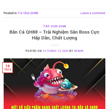
Posted in
Trò Chơi QH88
Leave a comment
TRÒ CHƠI QH88
Bắn Cá QH88 – Trải Nghiệm Săn Boss Cực
Hấp Dẫn, Chất Lượng
POSTED ON
14 THÁNG 12, 2025
BY
ADMIN
14
Th12