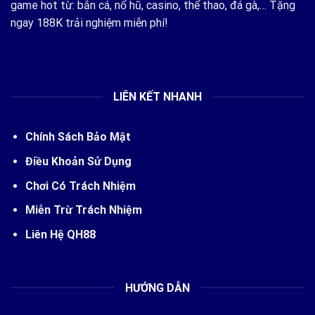
game hot từ: bắn cá, nổ hũ, casino, thể thao, đá gà,… Tặng
ngay 188K trải nghiệm miễn phí!
s8
|
s8
|
s8
|
s8
|
kubet
|
nh88
|
69vn
|
go88
|
98win
LIÊN KẾT NHANH
Chính Sách Bảo Mật
Điều Khoản Sử Dụng
Chơi Có Trách Nhiệm
Miễn Trừ Trách Nhiệm
Liên Hệ QH88
HƯỚNG DẪN